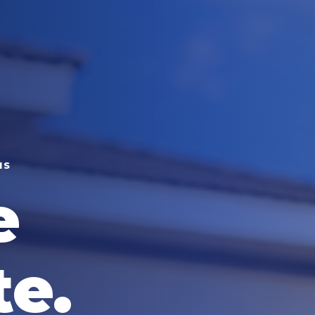
NS
e
te.